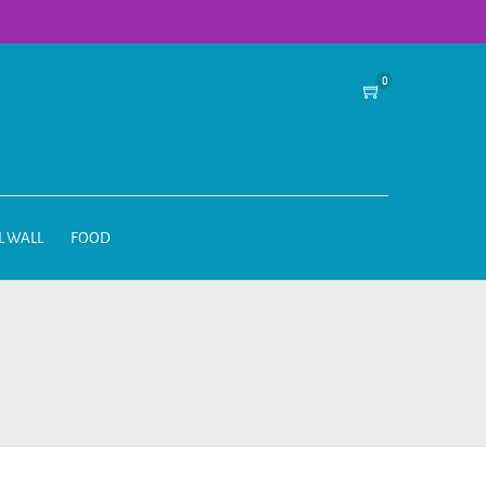
0
L WALL
FOOD