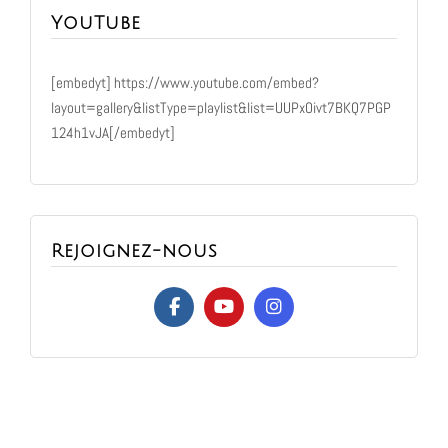
YouTube
[embedyt] https://www.youtube.com/embed?
layout=gallery&listType=playlist&list=UUPxOivt7BKQ7PGP
124h1vJA[/embedyt]
Rejoignez-nous