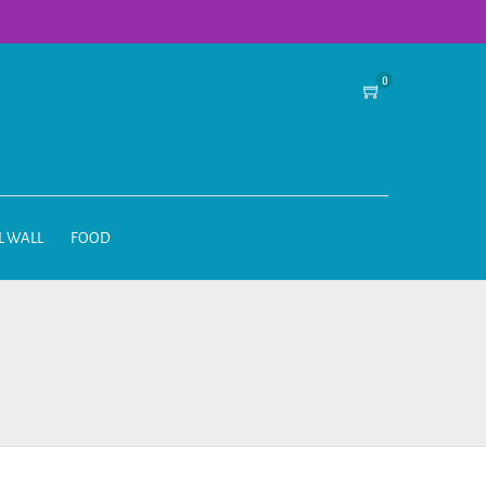
0
L WALL
FOOD