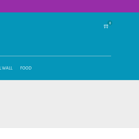
0
L WALL
FOOD