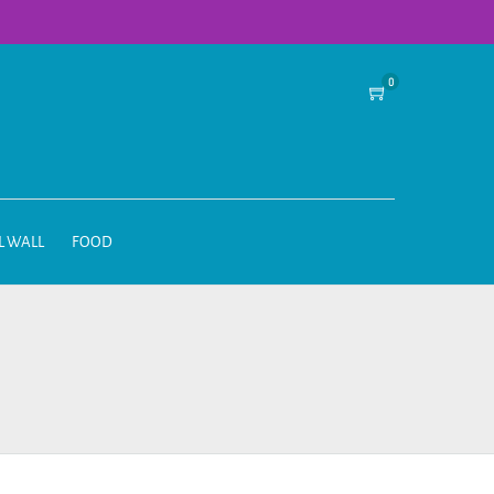
0
L WALL
FOOD