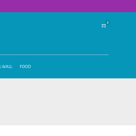
0
L WALL
FOOD