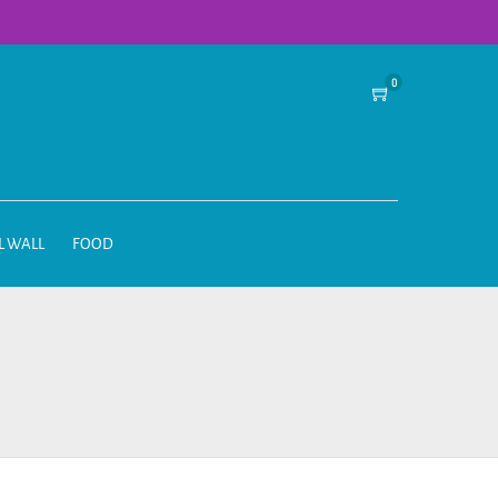
0
L WALL
FOOD