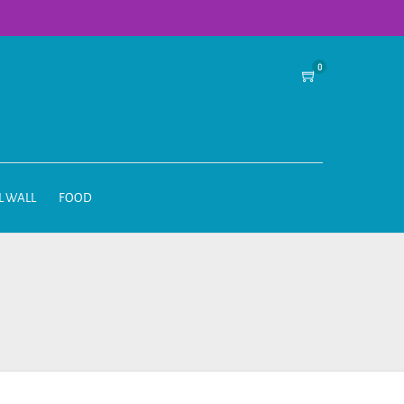
0
L WALL
FOOD