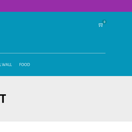
0
L WALL
FOOD
T