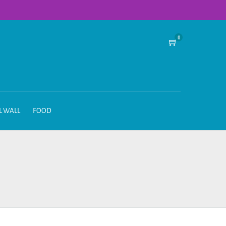
0
L WALL
FOOD