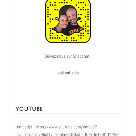
Suivez-nous sur Snapchat :
salimetlinda
YouTube
[embedyt] https://www.youtube.com/embed?
layout=gallery&listType=playlist&list=UUPxOivt7BKQ7PGP